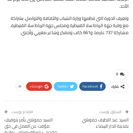
الأحد.
وتعرف الدورة التي تنظمها وزارة الشباب والثقافة والتواصل، بشراكة
مع ولاية جهة الرباط سلا القنيطرة ومجلس جهة الرباط سلا القنيطرة،
مشاركة 737 عارضا، و661 كاتب ومفكر وشاعر مغربي وأجنبي.
0
Google+
Twitter
Facebook
شارك
السابق بوست
القادم بوست
السيد عبد اللطيف حموشي
السيد حموشي يأمر بتوقيف
بمدينة الدار البيضاء
مؤقت عن العمل في حق
مقدميْ شرطة يعملان بولاية