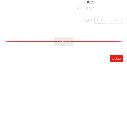
تحليلات…
مايو 8, 2023
السابق
التالي
1 من 2
حوادث
حوادث