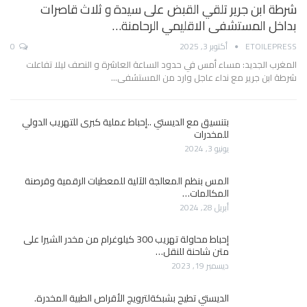
شرطة ابن جرير تلقي القبض على سيدة و ثلاث قاصرات
بداخل المستشفى الاقليمي الرحامنة…
ETOILEPRESS
أكتوبر 3, 2025
0
المغرب الجديد: مساء أمس في حدود الساعة العاشرة و النصف ليلا تفاعلت
شرطة ابن جرير مع نداء عاجل وارد من المستشفى…
بتنسيق مع الديستي ..إحباط عملية كبرى للتهريب الدولي
للمخدرات
يونيو 3, 2024
المس بنظم المعالجة الآلية للمعطيات الرقمية وقرصنة
المكالمات…
أبريل 28, 2024
إحباط محاولة تهريب 300 كيلوغرام من مخدر الشيرا على
متن شاحنة للنقل…
ديسمبر 19, 2023
الديستي تطيح بشبكةلترويج الأقراص الطبية المخدرة.