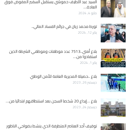
السيد عبد اللطيف حموشي يستقبل السفير المفوض فوق
العادة…
مايو 4, 2024
تورط محمد زيان في جرائم الفساد المالي..
يناير 12, 2024
بلاغ أمني..7513 عدد موظفات وموظفي الشرطة الذين
استفادوا من…
يناير 1, 2024
بلاغ ..حصيلة المديرية العامة للأمن الوطني
ديسمبر 26, 2023
بلاغ …إيداع 20 شخصا السجن بعد استنطاقهم ابتدائيا من…
ديسمبر 24, 2023
توقيف أحد العناصر المتطرفة الذي ينشط بضواحي الناظور