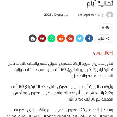
ثمانية أيام
في
يونيو 10, 2023
بواسطة
Etoilepress
0
شارك
إطوال بريس:
تجاوز عدد زوار الدورة ال28 للمعرض الدولي للنشر والكتاب بالرباط، خلال
ثمانية أيام (2- 9 يونيو الجاري)، 163 ألف زائر، حسب ما أفادت وزارة
الشباب والثقافة والتواصل.
وأوضحت الوزارة أن عدد زوار المعرض خلال هذه الفترة بلغ 163 ألف
و272 زائرا، مشيرة إلى أن عدد المتوافدين على المعرض يوم أمس
الجمعة بلغ 36 ألف و379 زائرا.
وتتواصل الدورة ال28 للمعرض الدولي للنشر والكتاب التي تنظم تحت
الرعاية السامية لصاحب الجلالة الملك محمد السادس، إلى غاية يوم غد