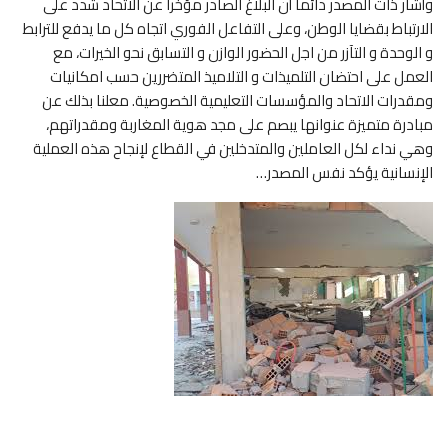
وأشار ذات المصدر دائما أن البلاغ الصادر مؤخرا عن الاتحاد شدد على
الارتباط بقضايا الوطن، وعلى التفاعل الفوري اتجاه كل ما يدفع للترابط
و الوحدة و التآزر من اجل الحضور الوازن و التسابق نحو الخيرات، مع
العمل على احتضان التلميذات و التلاميذ المتضررين حسب امكانيات
ومقدرات الاتحاد والمؤسسات التعليمية الخصوصية. معلنا بذلك عن
مبادرة متميزة عنوانها يبصم على مجد هوية المغاربة ومقدراتهم،
وهي نداء لكل العاملين والمتدخلين في القطاع لإنجاح هذه العملية
الإنسانية يؤكد نفس المصدر…