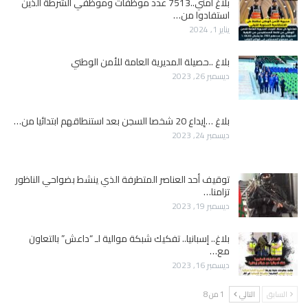
بلاغ أمني..7513 عدد موظفات وموظفي الشرطة الذين
استفادوا من…
يناير 1, 2024
بلاغ ..حصيلة المديرية العامة للأمن الوطني
ديسمبر 26, 2023
بلاغ …إيداع 20 شخصا السجن بعد استنطاقهم ابتدائيا من…
ديسمبر 24, 2023
توقيف أحد العناصر المتطرفة الذي ينشط بضواحي الناظور
تزامنا…
ديسمبر 19, 2023
بلاغ.. إسبانيا.. تفكيك شبكة موالية لـ “داعش” بالتعاون
مع…
ديسمبر 16, 2023
السابق
التالي
1 من 8