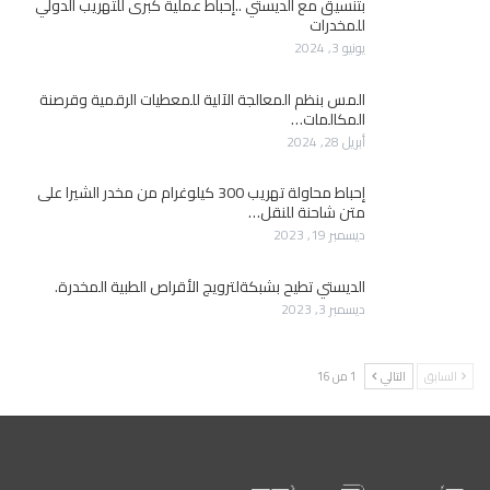
بتنسيق مع الديستي ..إحباط عملية كبرى للتهريب الدولي
للمخدرات
يونيو 3, 2024
المس بنظم المعالجة الآلية للمعطيات الرقمية وقرصنة
المكالمات…
أبريل 28, 2024
إحباط محاولة تهريب 300 كيلوغرام من مخدر الشيرا على
متن شاحنة للنقل…
ديسمبر 19, 2023
الديستي تطيح بشبكةلترويج الأقراص الطبية المخدرة.
ديسمبر 3, 2023
السابق
التالي
1 من 16