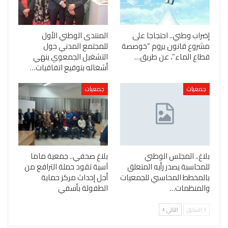
إضراب وطني.. احتجاجا على
المنتدى الوطني الأول
مشروع قانون يروم “خوصصة
للمجتمع المدني حول
قطاع الماء”، عن طريق…
التشغيل الجمعوي ينهي
أشغاله بتوقيع اتفاقيات…
جمعيات
جمعيات
بلاغ.. المجلس الوطني
بلاغ صحفي.. جمعية ماما
للمحاسبة يصدر رأيه المتعلق
آسية تقود حملة الترافع من
بالمخطط المحاسبي للجمعيات
أجل إحداث مركز حماية
والمنظمات…
الطفولة بأسفي
السابق
التالي