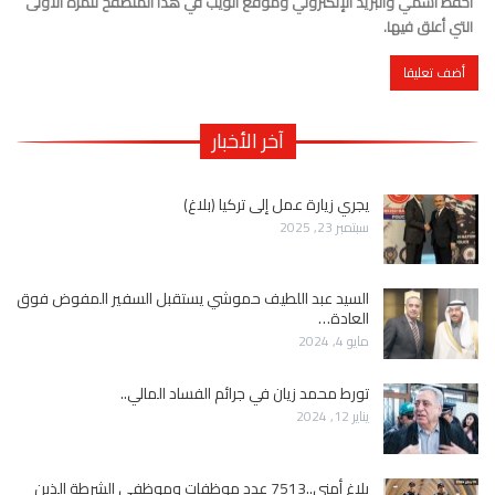
احفظ اسمي والبريد الإلكتروني وموقع الويب في هذا المتصفح للمرة الأولى
التي أعلق فيها.
آخر الأخبار
يجري زيارة عمل إلى تركيا (بلاغ)
سبتمبر 23, 2025
السيد عبد اللطيف حموشي يستقبل السفير المفوض فوق
العادة…
مايو 4, 2024
تورط محمد زيان في جرائم الفساد المالي..
يناير 12, 2024
بلاغ أمني..7513 عدد موظفات وموظفي الشرطة الذين