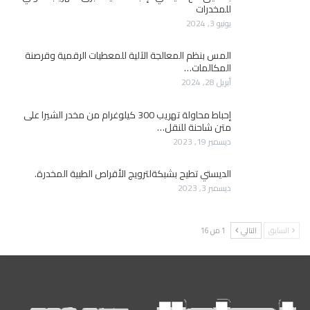
للمخدرات
يونيو 3, 2024
المس بنظم المعالجة الآلية للمعطيات الرقمية وقرصنة
المكالمات…
أبريل 28, 2024
إحباط محاولة تهريب 300 كيلوغرام من مخدر الشيرا على
متن شاحنة للنقل…
ديسمبر 19, 2023
الديستي تطيح بشبكةلترويج الأقراص الطبية المخدرة.
ديسمبر 3, 2023
السابق
التالي
1 من 16