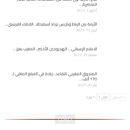
المتضررة…
أكتوبر 3, 2023
الأزمة بين الرباط وباريس تزداد استفحالا.. القضاء الفرنسي…
أبريل 13, 2023
الاعلام الإسباني… الهيدروجين الأخضر.. المغرب يعزز…
سبتمبر 25, 2023
الصندوق المغربي للتقاعد.. زيادة في المبلغ الصافي لـ
170 ألف…
يناير 20, 2023
السابق
التالي
1 من 2
حوادث