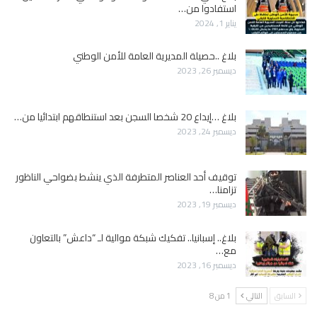
استفادوا من…
يناير 1, 2024
بلاغ ..حصيلة المديرية العامة للأمن الوطني
ديسمبر 26, 2023
بلاغ …إيداع 20 شخصا السجن بعد استنطاقهم ابتدائيا من…
ديسمبر 24, 2023
توقيف أحد العناصر المتطرفة الذي ينشط بضواحي الناظور
تزامنا…
ديسمبر 19, 2023
بلاغ.. إسبانيا.. تفكيك شبكة موالية لـ “داعش” بالتعاون
مع…
ديسمبر 16, 2023
السابق
التالي
1 من 8