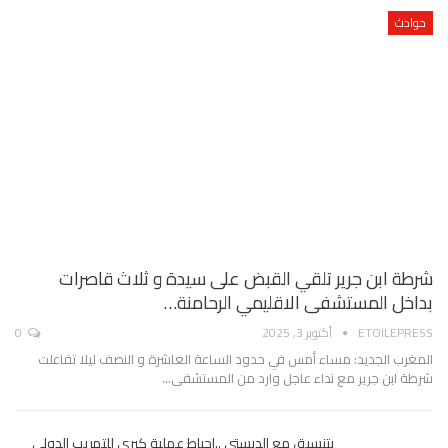
حوادث
شرطة ابن جرير تلقي القبض على سيدة و ثلاث قاصرات
بداخل المستشفى الاقليمي الرحامنة…
ETOILEPRESS
أكتوبر 3, 2025
0
المغرب الجديد: مساء أمس في حدود الساعة العاشرة و النصف ليلا تفاعلت
شرطة ابن جرير مع نداء عاجل وارد من المستشفى…
بتنسيق مع الديستي ..إحباط عملية كبرى للتهريب الدولي